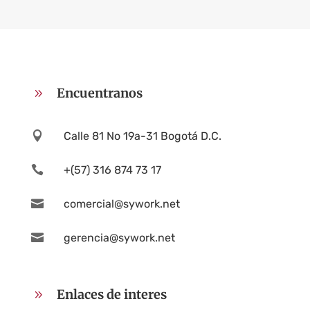
Encuentranos
9

Calle 81 No 19a-31 Bogotá D.C.

+(57) 316 874 73 17

comercial@sywork.net

gerencia@sywork.net
Enlaces de interes
9